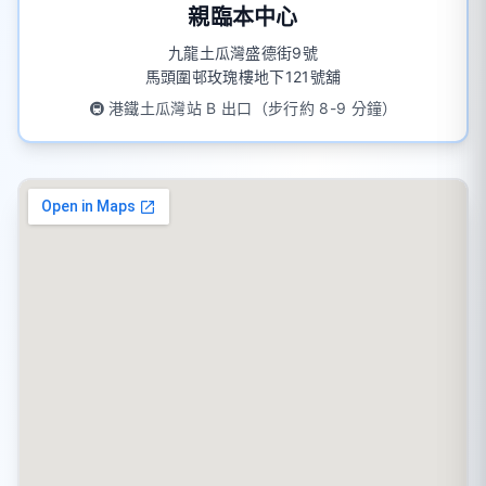
親臨本中心
九龍土瓜灣盛德街9號
馬頭圍邨玫瑰樓地下121號舖
🚇 港鐵土瓜灣站 B 出口（步行約 8-9 分鐘）