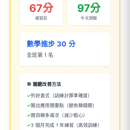
67分
97分
補習前
今次測驗
數學進步 30 分
全班第 1 名
🎯 關鍵改善方法
✓
列好直式（訓練計算準確度）
✓
圈出應用題重點（避免睇錯題）
✓
題目睇多兩次（減少粗心）
✓
3 個月完成 1 年練習（高效訓練）