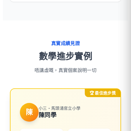
真實成績見證
數學進步實例
唔講虛嘅，真實個案說明一切
🏆 最佳進步獎
小三・馬頭涌官立小學
陳
陳同學