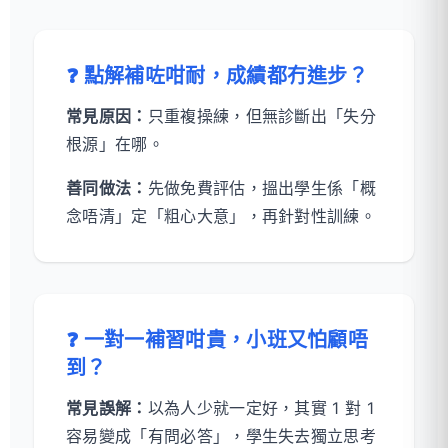
❓ 點解補咗咁耐，成績都冇進步？
常見原因：
只重複操練，但無診斷出「失分
根源」在哪。
善同做法：
先做免費評估，搵出學生係「概
念唔清」定「粗心大意」，再針對性訓練。
❓ 一對一補習咁貴，小班又怕顧唔
到？
常見誤解：
以為人少就一定好，其實 1 對 1
容易變成「有問必答」，學生失去獨立思考