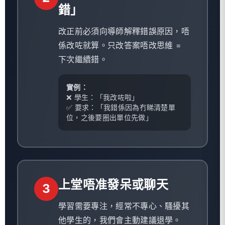
錯」
改正前必須向導師解釋錯誤原因，唔
係改咗就算。只改答案唔改思維 =
下次繼續錯。
實例：
❌ 學生：「我改咗啦」
✅ 要求：「我錯係因為冇睇清楚單
位，之後要圈出單位先做」
上堂唔准發呆或聊天
3
學習需要專注，經常不專心、騷擾其
他學生的，我們會主動建議退學。