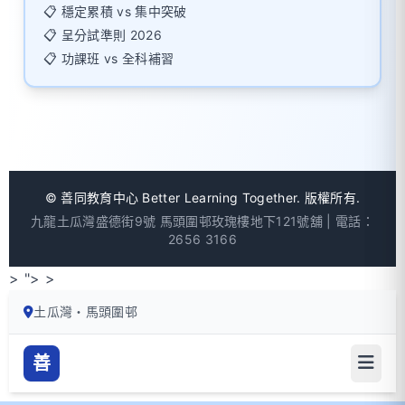
📋 穩定累積 vs 集中突破
📋 呈分試準則 2026
📋 功課班 vs 全科補習
©
善同教育中心 Better Learning Together. 版權所有.
九龍土瓜灣盛德街9號 馬頭圍邨玫瑰樓地下121號舖 | 電話：
2656 3166
> ">
>
土瓜灣・馬頭圍邨
善