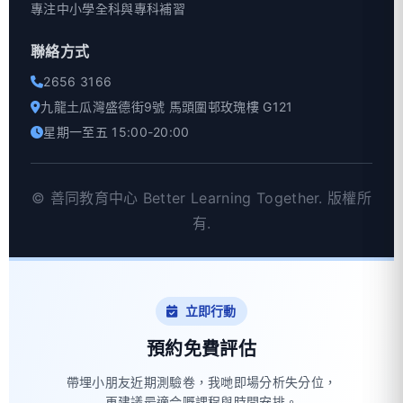
專注中小學全科與專科補習
聯絡方式
2656 3166
九龍土瓜灣盛德街9號 馬頭圍邨玫瑰樓 G121
星期一至五 15:00-20:00
©
善同教育中心 Better Learning Together. 版權所
有.
立即行動
預約免費評估
帶埋小朋友近期測驗卷，我哋即場分析失分位，
再建議最適合嘅課程與時間安排。