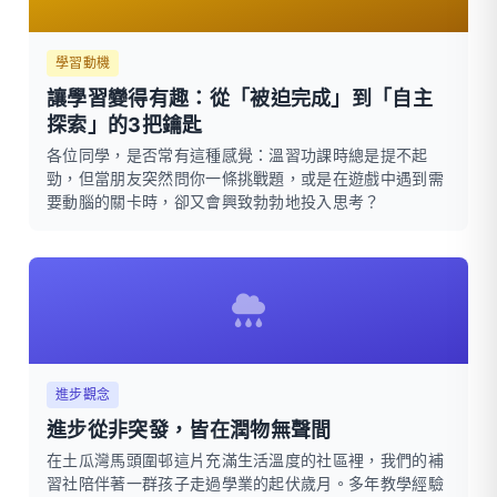
學習動機
讓學習變得有趣：從「被迫完成」到「自主
探索」的3把鑰匙
各位同學，是否常有這種感覺：溫習功課時總是提不起
勁，但當朋友突然問你一條挑戰題，或是在遊戲中遇到需
要動腦的關卡時，卻又會興致勃勃地投入思考？
進步觀念
進步從非突發，皆在潤物無聲間
在土瓜灣馬頭圍邨這片充滿生活溫度的社區裡，我們的補
習社陪伴著一群孩子走過學業的起伏歲月。多年教學經驗