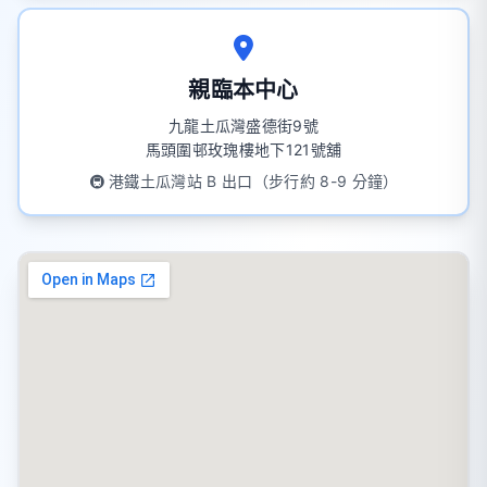
親臨本中心
九龍土瓜灣盛德街9號
馬頭圍邨玫瑰樓地下121號舖
🚇 港鐵土瓜灣站 B 出口（步行約 8-9 分鐘）