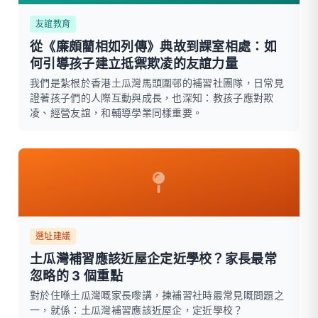
友誼教育
從《廉頗藺相如列傳》典故到課室相處：如
何引導孩子建立抵禦欺凌的友誼力量
我們是紮根於香港土瓜灣馬頭圍邨的補習社團隊，日常見
證著孩子們的人際互動與成長，也深知：教孩子應對欺
凌、經營友誼，和輔導學業同樣重要。
選址建議
土瓜灣補習應該近屋企定近學校？家長最常
忽略的 3 個重點
對於住喺土瓜灣嘅家長嚟講，揀補習社時最常見嘅問題之
一，就係：土瓜灣補習應該近屋企，定近學校？