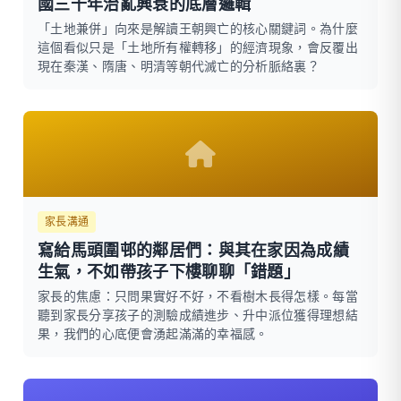
國三千年治亂興衰的底層邏輯
「土地兼併」向來是解讀王朝興亡的核心關鍵詞。為什麼
這個看似只是「土地所有權轉移」的經濟現象，會反覆出
現在秦漢、隋唐、明清等朝代滅亡的分析脈絡裏？
家長溝通
寫給馬頭圍邨的鄰居們：與其在家因為成績
生氣，不如帶孩子下樓聊聊「錯題」
家長的焦慮：只問果實好不好，不看樹木長得怎樣。每當
聽到家長分享孩子的測驗成績進步、升中派位獲得理想結
果，我們的心底便會湧起滿滿的幸福感。