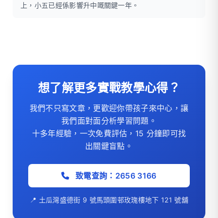
上，小五已經係影響升中嘅關鍵一年。
想了解更多實戰教學心得？
我們不只寫文章，更歡迎你帶孩子來中心，讓
我們面對面分析學習問題。
十多年經驗，一次免費評估，15 分鐘即可找
出關鍵盲點。
致電查詢：2656 3166
📍 土瓜灣盛德街 9 號馬頭圍邨玫瑰樓地下 121 號舖