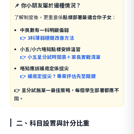
📌 你小朋友屬於邊種情況？
了解制度後，更重要係
點樣部署最適合你子女
：
中英數有一科明顯偏弱
👉 3科薄弱穩健改善方法
小五/小六唔知點樣安排溫習
👉 小五呈分試時間表＋家長實戰清單
唔知應該補底定係拔尖
👉 補底定拔尖？專業評估先至關鍵
👉 呈分試無單一最佳策略，每個學生部署都應不
同。
二、科目設置與計分比重