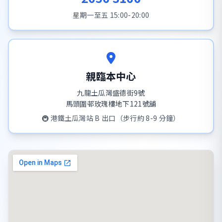
星期一至五 15:00-20:00
親臨本中心
九龍土瓜灣盛德街9號
馬頭圍邨玫瑰樓地下121號舖
🚇 港鐵土瓜灣站 B 出口（步行約 8-9 分鐘）