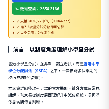
📞 致電查詢：2656 3166
✓ 支援 2026/27 新制（88844222）
✓ 輸入3次呈分試分數即可估算
✓ 完全免費，2分鐘完成
前言｜以制度角度理解小學呈分試
香港小學呈分試，並非單一獨立考試，而是
香港中學
學位分配辦法（SSPA）
之下，一套橫跨多個學期的
校內成績評估制度。
本文會詳細整理呈分試的
官方準則、計分方式及常見
誤解
，幫家長從制度層面理解升中派位邏輯，唔再淨
係靠坊間傳言判斷。