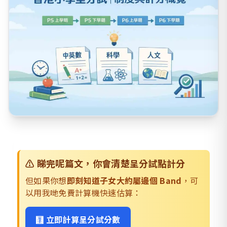
⚠️ 睇完呢篇文，你會清楚呈分試點計分
但如果你想
即刻知道子女大約屬邊個 Band
，可
以用我哋免費計算機快速估算：
🧮 立即計算呈分試分數