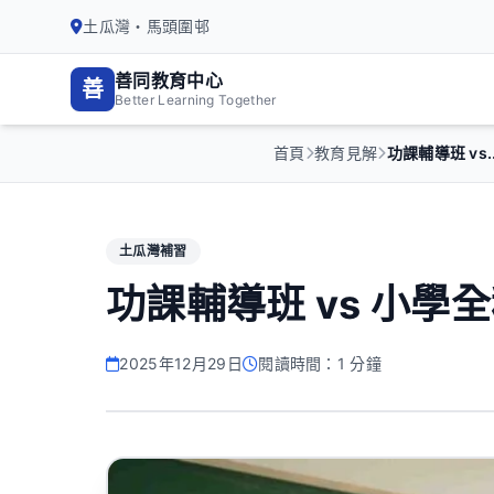
土瓜灣・馬頭圍邨
善同教育中心
善
Better Learning Together
首頁
教育見解
功課輔導班 vs..
土瓜灣補習
功課輔導班 vs 小
2025年12月29日
閱讀時間：1 分鐘