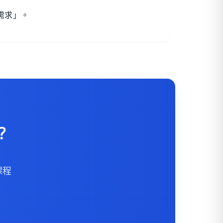
需求」。
？
課程