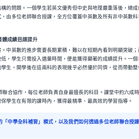
結構的問題。一個學生若英文優秀但中史與地理嚴重落後，總成
式，由多位老師聯合授課，全方位覆蓋中英數及所有非中英數科
，整體成績迅速提升
察。中英數的進步需要長期累積，難以在短期內看到明顯突破；
較低，學生只需投入適量時間，便能獲得顯著的成績提升。一個
的學生，開學後在這兩科的表現幾乎必然優於同儕，從而帶動整
老師聯合協作，每位老師負責自身最擅長的科目。課堂中約六成
確保學生在有限的課時內，獲得最精準、最高效的學習指導。
心的「中學全科補習」模式，以及我們如何透過多位老師聯合授