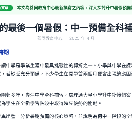
本文為善同教育中心最新撰寫之內容，深入探討升中暑假預備
新文章
的最後一個暑假：中一預備全科
善同教育中心 ｜ 2025 年 4 月
時期
升讀中學是學業生涯中最具挑戰性的轉折之一。小學與中學在課
異，若缺乏充分預備，不少學生在開學首兩個月便會出現適應困
頭圍邨多年，專注中學全科補習，處理過大量小學升中銜接個案
成為學生在全新學習階段中取得領先優勢的關鍵。
差異出發，分析暑期預備的核心策略，並說明為何中一階段的全