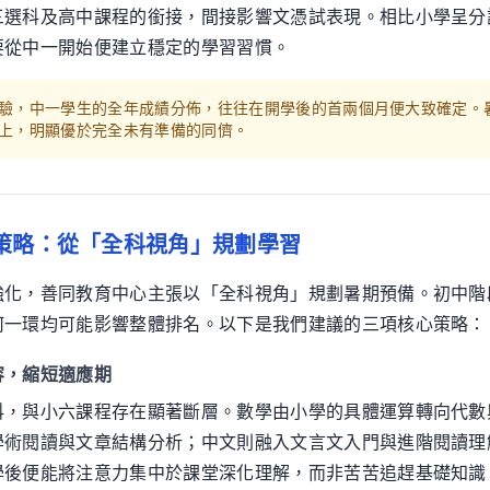
三選科及高中課程的銜接，間接影響文憑試表現。相比小學呈分
要從中一開始便建立穩定的學習習慣。
驗，中一學生的全年成績分佈，往往在開學後的首兩個月便大致確定。
上，明顯優於完全未有準備的同儕。
策略：從「全科視角」規劃學習
強化，善同教育中心主張以「全科視角」規劃暑期預備。初中階
何一環均可能影響整體排名。以下是我們建議的三項核心策略：
容，縮短適應期
科，與小六課程存在顯著斷層。數學由小學的具體運算轉向代數
學術閱讀與文章結構分析；中文則融入文言文入門與進階閱讀理
學後便能將注意力集中於課堂深化理解，而非苦苦追趕基礎知識