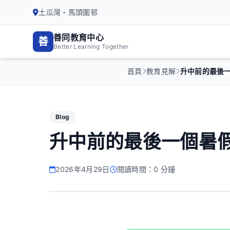
土瓜灣・馬頭圍邨
善同教育中心
善
Better Learning Together
首頁
教育見解
升中前的最後一個
Blog
升中前的最後一個暑
2026年4月29日
閱讀時間：0 分鐘