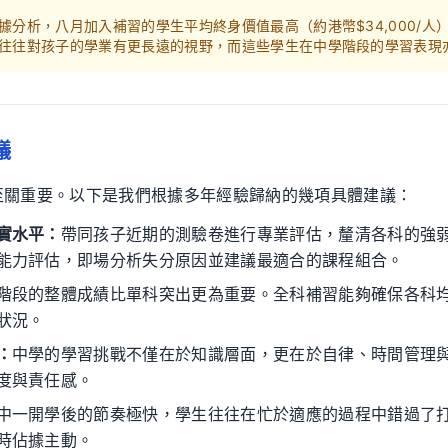
據分析，八月加入補習的學生平均終身價值最高（約港幣$34,000/
往往對孩子的學業有更長遠的視野，而這些學生在中學階段的學習表現
議
至關重要。以下是我們根據多年經驗歸納的幾項具體建議：
實水平：
帶同孩子近期的測驗卷進行專業評估，釐清各科的強
能力評估，即場分析失分原因並建議最適合的課程組合。
階段的整體成績比單科突出更為重要。全科補習能夠確保各科
狀況。
：
中學的學習挑戰不僅在於知識層面，更在於自律、時間管理
度與責任感。
中一開學後的節奏極快，學生往往在忙於適應的過程中錯過了
時佔據主動。