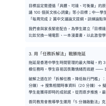
目標設定需遵循「具體、可達、可衡量」的原則
誦 100 個英文核心詞彙」等小目標；中一
「每周完成 2 篇中文議論文提綱，訓練論點
我們會與家長緊密配合，為學生建立「目標達
比如兌換一場電影、一本漫畫書，以此激發學
3. 用「任務拆解法」戰勝拖延
拖延是香港中學生時間管理的最大障礙，約 
模任務時，學生容易因畏難情緒而逃避 ——
破解之道在於「拆解任務，降低執行門檻」：將
分鐘）→ 搜集相關時事資料（20 分鐘）→ 
學生能獲得即時的成就感，從而逐步推進，最
善同教育會教導學生運用「5 分鐘啟動法」