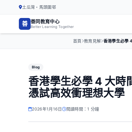
土瓜灣・馬頭圍邨
善同教育中心
善
Better Learning Together
首頁
教育見解
香港學生必學 4.
Blog
香港學生必學 4 大
憑試高效衝理想大學
2026年1月16日
閱讀時間：1 分鐘