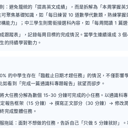
：避免籠統的「提高英文成績」，而是拆解為「本周掌握英文 D
學生可聚焦基礎知識，如「每日練習 10 道數學代數題，熟練掌
架構能力」；中三學生則需銜接選科內容，如「每周閱讀 1 篇
成跟蹤表」，記錄每周目標的完成情況。當學生連續達成 3 個
生的持續學習動力。
30% 的中學生存在「臨截止日期才趕任務」的情況，不僅影響
 比如看到「完成一篇通識科專題報告」就望而卻步。
大任務分解為數個 15-30 分鐘可完成的小任務。以通識科
擬定報告框架（15 分鐘）→ 撰寫正文部分（30 分鐘）→ 修
終完成整體任務。
克服拖延：面對不想做的任務，告訴自己「只做 5 分鐘就好」