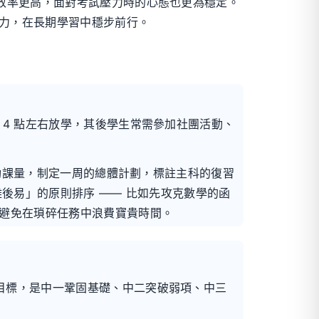
效率更高，面對考試壓力時的心態也更為穩定。
能力，在長期學習中穩步前行。
4 點左右放學，其後學生常需參加社團活動、
與功課量，制定一周的總體計劃，標註主科的復習
後易」的原則排序 —— 比如先攻克數學的函
避免在瑣碎任務中浪費寶貴時間。
目標，是中一鞏固基礎、中二突破弱項、中三