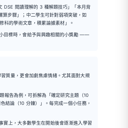
SE 閱讀理解的 3 種解題技巧」「本月背
握運算步驟」；中二學生可針對弱項突破，如
選修科的學術文章，積累論據素材」。
小目標時，會給予與興趣相關的小獎勵 ——
學習質量，更會加劇焦慮情緒。尤其面對大規
專題報告為例，可拆解為「確定研究主題（10
改潤色結論（10 分鐘）」。每完成一個小任務，
。事實上，大多數學生在開始後會逐漸進入學習